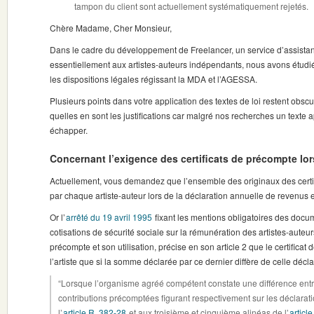
tampon du client sont actuellement systématiquement rejetés.
Chère Madame, Cher Monsieur,
Dans le cadre du développement de Freelancer, un service d’assistanc
essentiellement aux artistes-auteurs indépendants, nous avons étudi
les dispositions légales régissant la MDA et l’AGESSA.
Plusieurs points dans votre application des textes de loi restent obsc
quelles en sont les justifications car malgré nos recherches un texte 
échapper.
Concernant l’exigence des certificats de précompte lors
Actuellement, vous demandez que l’ensemble des originaux des certif
par chaque artiste-auteur lors de la déclaration annuelle de revenus et
Or l’
arrêté du 19 avril 1995
fixant les mentions obligatoires des docu
cotisations de sécurité sociale sur la rémunération des artistes-auteurs,
précompte et son utilisation, précise en son article 2 que le certific
l’artiste que si la somme déclarée par ce dernier diffère de celle déclar
“Lorsque l’organisme agréé compétent constate une différence entre
contributions précomptées figurant respectivement sur les déclarat
l’
article R. 382-28
et aux troisième et cinquième alinéas de l’
articl