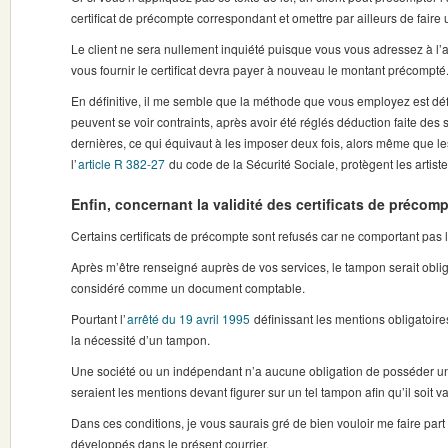
certificat de précompte correspondant et omettre par ailleurs de faire 
Le client ne sera nullement inquiété puisque vous vous adressez à l’ar
vous fournir le certificat devra payer à nouveau le montant précompté
En définitive, il me semble que la méthode que vous employez est déf
peuvent se voir contraints, après avoir été réglés déduction faite d
dernières, ce qui équivaut à les imposer deux fois, alors même que l
l’
article R 382-27
du code de la Sécurité Sociale, protègent les artist
Enfin, concernant la validité des certificats de précomp
Certains certificats de précompte sont refusés car ne comportant pas 
Après m’être renseigné auprès de vos services, le tampon serait oblig
considéré comme un document comptable.
Pourtant l’
arrêté du 19 avril 1995
définissant les mentions obligatoires
la nécessité d’un tampon.
Une société ou un indépendant n’a aucune obligation de posséder un 
seraient les mentions devant figurer sur un tel tampon afin qu’il soit v
Dans ces conditions, je vous saurais gré de bien vouloir me faire part d
développés dans le présent courrier.