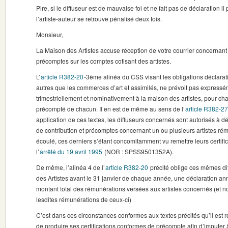
Pire, si le diffuseur est de mauvaise foi et ne fait pas de déclaration i
l’artiste-auteur se retrouve pénalisé deux fois.
Monsieur,
La Maison des Artistes accuse réception de votre courrier concernant
précomptes sur les comptes cotisant des artistes.
L’
article R382-20
-3ème alinéa du CSS visant les obligations déclarativ
autres que les commerces d’art et assimilés, ne prévoit pas expressé
trimestriellement et nominativement à la maison des artistes, pour ch
précompté de chacun. Il en est de même au sens de l’
article R382-27
application de ces textes, les diffuseurs concernés sont autorisés à dé
de contribution et précomptes concernant un ou plusieurs artistes rém
écoulé, ces derniers s’étant concomitamment vu remettre leurs certifica
l’
arrêté du 19 avril 1995
(NOR : SPSS9501352A).
De même, l’alinéa 4 de l’
article R382-20
précité oblige ces mêmes dif
des Artistes avant le 31 janvier de chaque année, une déclaration ann
montant total des rémunérations versées aux artistes concernés (et 
lesdites rémunérations de ceux-ci)
C’est dans ces circonstances conformes aux textes précités qu’il est 
de produire ses certifications conformes de précompte afin d’imputer 