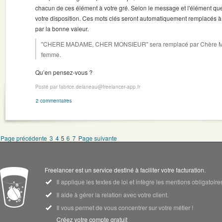
chacun de ces élément à votre gré. Selon le message et l'élément que
votre disposition. Ces mots clés seront automatiquement remplacés à
par la bonne valeur.
"CHERE MADAME, CHER MONSIEUR" sera remplacé par Chère Madam
femme.
Qu’en pensez-vous ?
Posté par fabrice.delaneau@freelancer-app.fr
2 commentaires
Page précédente
3
4
5
6
7
Page suivante
Freelancer est un service destiné à faciliter votre facturation.
Il applique les textes de loi et intègre les mentions obligatoi
Il aide à gérer la relation avec votre client.
Il vous permet de vous concentrer sur votre métier !
Créez votre compte gratuit